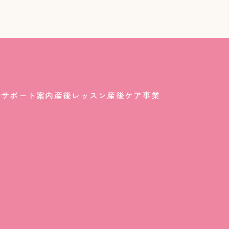
介
サポート案内
産後レッスン
産後ケア事業